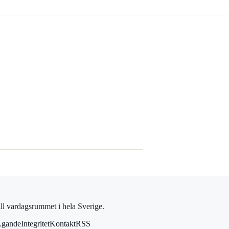
ll vardagsrummet i hela Sverige.
gande
Integritet
Kontakt
RSS