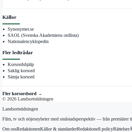
Källor
Synonymer.se
SAOL (Svenska Akademiens ordlista)
Nationalencyklopedin
Fler ledtrådar
Korsordshjälp
Saklig korsord
Sämja korsord
Fler korsordsord →
© 2026 Landsortstidningen
Landsortstidningen
Film, tv och nöjesnyheter med småstadsperspektiv — från premiärer ti
Om oss
Redaktionen
Källor & standarder
Redaktionell policy
Rättelser
Ä