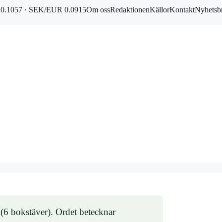
0.1057 · SEK/EUR 0.0915
Om oss
Redaktionen
Källor
Kontakt
Nyhetsb
(6 bokstäver). Ordet betecknar