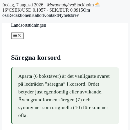
fredag, 7 augusti 2026 ·
Morgonutgåva
Stockholm
16°C
SEK/USD 0.1057 · SEK/EUR 0.0915
Om
oss
Redaktionen
Källor
Kontakt
Nyhetsbrev
Hoppa
Landsortstidningen
till
innehåll
Meny
Säregna korsord
Aparta (6 bokstäver) är det vanligaste svaret
på ledtråden ”säregna” i korsord. Ordet
betyder just egendomlig eller avvikande.
Även grundformen säregen (7) och
synonymer som originella (10) förekommer
ofta.