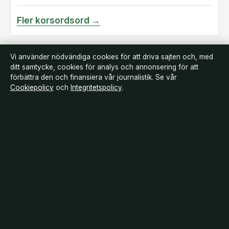
Fler korsordsord →
Vi använder nödvändiga cookies för att driva sajten och, med
ditt samtycke, cookies för analys och annonsering för att
förbättra den och finansiera vår journalistik. Se vår
Cookiepolicy
och
Integritetspolicy
.
Landsortstidningen
Film, tv och nöjesnyheter med småstadsperspektiv — från premiärer till
vardagsrummet i hela Sverige.
Om oss
Redaktionen
Källor & standarder
Redaktionell policy
Rättelser
Ägande
Integritet
Kontakt
RSS
Allmänt:
info@landsortstidningen.se
· Fjärden Press Limited, 3rd
Floor, Maximos Plaza Tower 1, 213 Archiepiskopou Makariou III,
Limassol 3030 · Department of Registrar of Companies: HE 426844