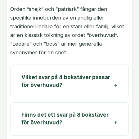
Orden ”shejk” och ”patriark” fångar den
specifika innebörden av en andlig eller
traditionell ledare för en stam eller familj, vilket
är en klassisk tolkning av ordet ”överhuvud”.
”Ledare” och ”boss” är mer generella
synonymer för en chef.
Vilket svar på 4 bokstäver passar
för överhuvud?
Finns det ett svar på 8 bokstäver
för överhuvud?