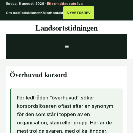
lördag, 8 augusti 2026 ·
Eftermiddagsutgåva
Om oss
Redaktionen
Källor
Kontakt
NYHETSBREV
Hoppa
Landsortstidningen
till
innehåll
MENY
Överhuvud korsord
För ledtråden ”överhuvud” söker
korsordslösaren oftast efter en synonym
för den som står i toppen av en
organisation, stam eller grupp. Här är de
mest troliga svaren, med olika längder.