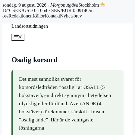
söndag, 9 augusti 2026 ·
Morgonutgåva
Stockholm
16°C
SEK/USD 0.1054 · SEK/EUR 0.0914
Om
oss
Redaktionen
Källor
Kontakt
Nyhetsbrev
Hoppa
Landsortstidningen
till
innehåll
Meny
Osalig korsord
Det mest sannolika svaret för
korsordsledtråden ”osalig” är OSÄLL (5
bokstäver), en direkt synonym i betydelsen
olycklig eller fördömd. Även ANDE (4
bokstäver) förekommer, särskilt i frasen
”osalig ande”. Här är de vanligaste
lösningarna.