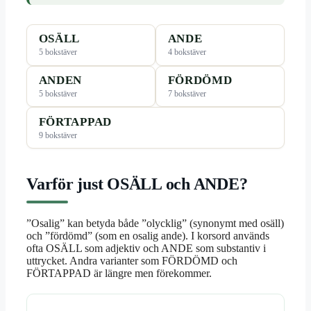
OSÄLL
ANDE
5 bokstäver
4 bokstäver
ANDEN
FÖRDÖMD
5 bokstäver
7 bokstäver
FÖRTAPPAD
9 bokstäver
Varför just OSÄLL och ANDE?
”Osalig” kan betyda både ”olycklig” (synonymt med osäll)
och ”fördömd” (som en osalig ande). I korsord används
ofta OSÄLL som adjektiv och ANDE som substantiv i
uttrycket. Andra varianter som FÖRDÖMD och
FÖRTAPPAD är längre men förekommer.