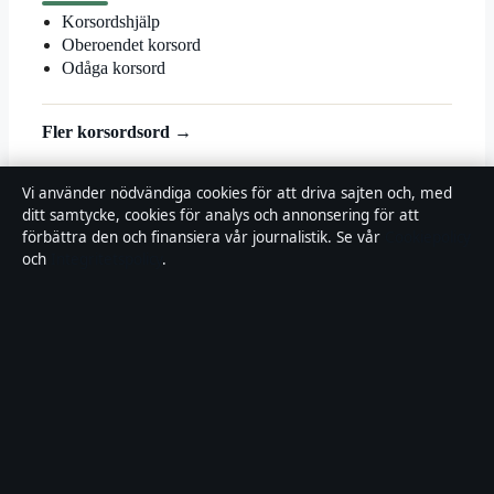
Korsordshjälp
Oberoendet korsord
Odåga korsord
Fler korsordsord →
© 2026 Landsortstidningen
Vi använder nödvändiga cookies för att driva sajten och, med
ditt samtycke, cookies för analys och annonsering för att
Landsortstidningen
förbättra den och finansiera vår journalistik. Se vår
Cookiepolicy
och
Integritetspolicy
.
Film, tv och nöjesnyheter med småstadsperspektiv — från premiärer
till vardagsrummet i hela Sverige.
Om oss
Redaktionen
Källor & standarder
Redaktionell policy
Rättelser
Ägande
Integritet
Kontakt
RSS
Allmänt:
info@landsortstidningen.se
· Fjärden Press Limited, 3rd
Floor, Maximos Plaza Tower 1, 213 Archiepiskopou Makariou III,