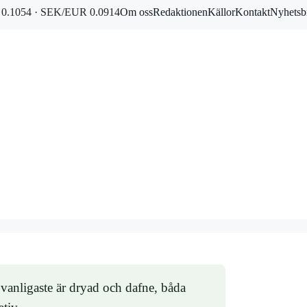
0.1054 · SEK/EUR 0.0914
Om oss
Redaktionen
Källor
Kontakt
Nyhetsb
 vanligaste är dryad och dafne, båda