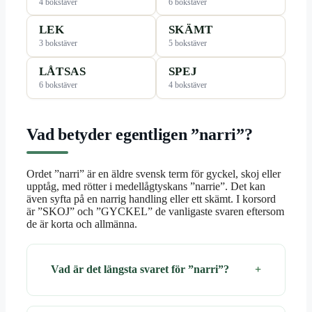
4 bokstäver
6 bokstäver
LEK
SKÄMT
3 bokstäver
5 bokstäver
LÅTSAS
SPEJ
6 bokstäver
4 bokstäver
Vad betyder egentligen ”narri”?
Ordet ”narri” är en äldre svensk term för gyckel, skoj eller
upptåg, med rötter i medellågtyskans ”narrie”. Det kan
även syfta på en narrig handling eller ett skämt. I korsord
är ”SKOJ” och ”GYCKEL” de vanligaste svaren eftersom
de är korta och allmänna.
Vad är det längsta svaret för ”narri”?