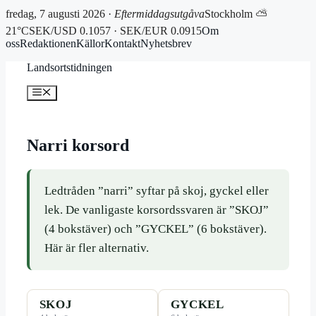
fredag, 7 augusti 2026 ·
Eftermiddagsutgåva
Stockholm ⛅
21°C
SEK/USD 0.1057 · SEK/EUR 0.0915
Om
oss
Redaktionen
Källor
Kontakt
Nyhetsbrev
Hoppa
Landsortstidningen
till
innehåll
Meny
Narri korsord
Ledtråden ”narri” syftar på skoj, gyckel eller
lek. De vanligaste korsordssvaren är ”SKOJ”
(4 bokstäver) och ”GYCKEL” (6 bokstäver).
Här är fler alternativ.
SKOJ
GYCKEL