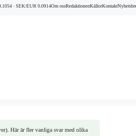
.1054 · SEK/EUR 0.0914
Om oss
Redaktionen
Källor
Kontakt
Nyhetsbr
r). Här är fler vanliga svar med olika