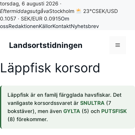
torsdag, 6 augusti 2026 ·
Eftermiddagsutgåva
Stockholm
23°C
SEK/USD
0.1057 · SEK/EUR 0.0915
Om
oss
Redaktionen
Källor
Kontakt
Nyhetsbrev
Hoppa
till
Landsortstidningen
Meny
innehåll
Läppfisk korsord
Läppfisk är en familj färgglada havsfiskar. Det
vanligaste korsordssvaret är
SNULTRA
(7
bokstäver), men även
GYLTA
(5) och
PUTSFISK
(8) förekommer.