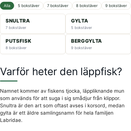
Alla
5 bokstäver
7 bokstäver
8 bokstäver
9 bokstäver
SNULTRA
GYLTA
7 bokstäver
5 bokstäver
PUTSFISK
BERGGYLTA
8 bokstäver
9 bokstäver
Varför heter den läppfisk?
Namnet kommer av fiskens tjocka, läppliknande mun
som används för att suga i sig smådjur från klippor.
Snultra är den art som oftast avses i korsord, medan
gylta är ett äldre samlingsnamn för hela familjen
Labridae.