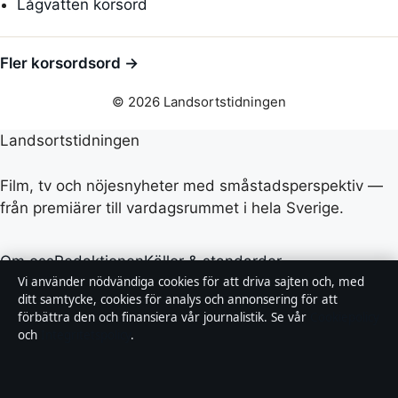
Lågvatten korsord
Fler korsordsord →
© 2026 Landsortstidningen
Landsortstidningen
Film, tv och nöjesnyheter med småstadsperspektiv —
från premiärer till vardagsrummet i hela Sverige.
Om oss
Redaktionen
Källor & standarder
Vi använder nödvändiga cookies för att driva sajten och, med
Redaktionell policy
Rättelser
Ägande
Integritet
Kontakt
ditt samtycke, cookies för analys och annonsering för att
förbättra den och finansiera vår journalistik. Se vår
Cookiepolicy
och
Integritetspolicy
.
RSS
Allmänt:
info@landsortstidningen.se
· Fjärden Press