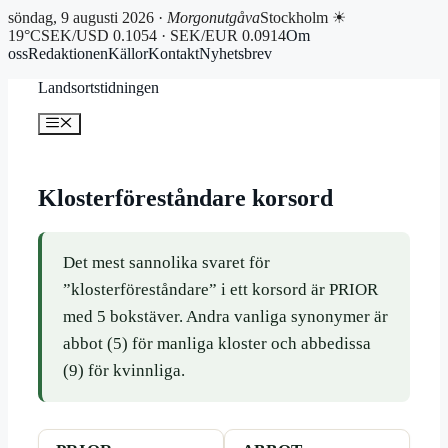
söndag, 9 augusti 2026 ·
Morgonutgåva
Stockholm ☀
19°C
SEK/USD 0.1054 · SEK/EUR 0.0914
Om
oss
Redaktionen
Källor
Kontakt
Nyhetsbrev
Hoppa
Landsortstidningen
till
innehåll
Meny
Klosterföreståndare korsord
Det mest sannolika svaret för
”klosterföreståndare” i ett korsord är PRIOR
med 5 bokstäver. Andra vanliga synonymer är
abbot (5) för manliga kloster och abbedissa
(9) för kvinnliga.