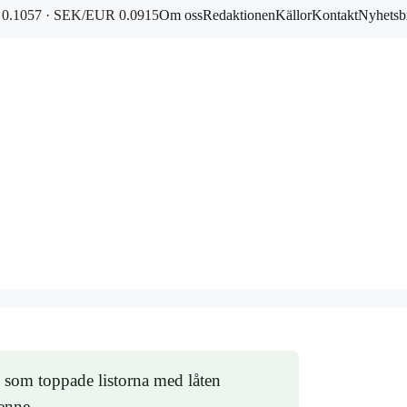
0.1057 · SEK/EUR 0.0915
Om oss
Redaktionen
Källor
Kontakt
Nyhetsb
n som toppade listorna med låten
enne.