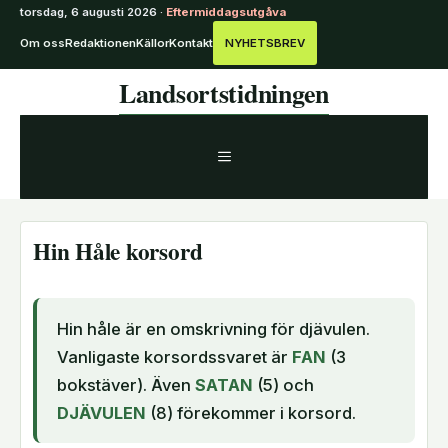
torsdag, 6 augusti 2026 ·
Eftermiddagsutgåva
Om oss
Redaktionen
Källor
Kontakt
NYHETSBREV
Hoppa
Landsortstidningen
till
innehåll
MENY
Hin Håle korsord
Hin håle är en omskrivning för djävulen.
Vanligaste korsordssvaret är
FAN
(3
bokstäver). Även
SATAN
(5) och
DJÄVULEN
(8) förekommer i korsord.