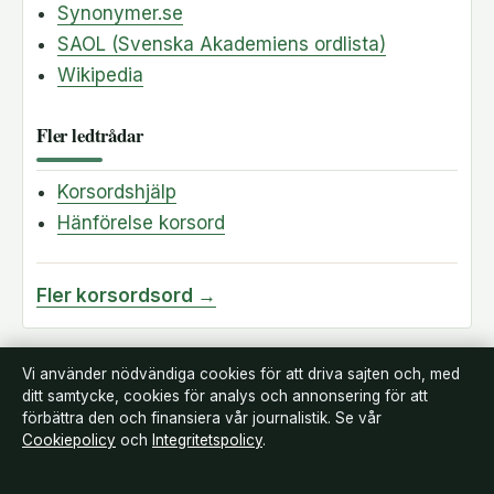
Synonymer.se
SAOL (Svenska Akademiens ordlista)
Wikipedia
Fler ledtrådar
Korsordshjälp
Hänförelse korsord
Fler korsordsord →
Vi använder nödvändiga cookies för att driva sajten och, med
ditt samtycke, cookies för analys och annonsering för att
förbättra den och finansiera vår journalistik. Se vår
Cookiepolicy
och
Integritetspolicy
.
Landsortstidningen
Film, tv och nöjesnyheter med småstadsperspektiv — från premiärer till