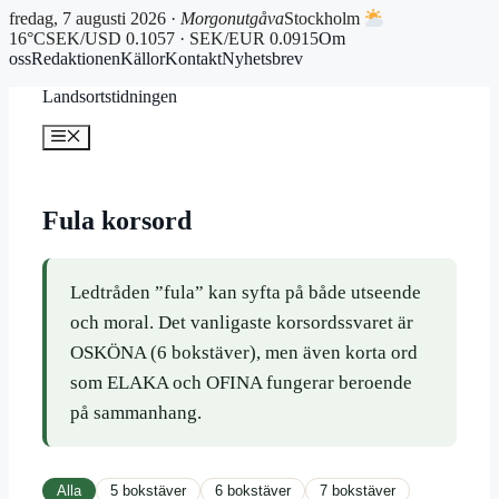
fredag, 7 augusti 2026 ·
Morgonutgåva
Stockholm
16°C
SEK/USD 0.1057 · SEK/EUR 0.0915
Om
oss
Redaktionen
Källor
Kontakt
Nyhetsbrev
Hoppa
Landsortstidningen
till
innehåll
Meny
Fula korsord
Ledtråden ”fula” kan syfta på både utseende
och moral. Det vanligaste korsordssvaret är
OSKÖNA (6 bokstäver), men även korta ord
som ELAKA och OFINA fungerar beroende
på sammanhang.
Alla
5 bokstäver
6 bokstäver
7 bokstäver