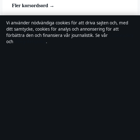
Fler korsordsord →
© 2026 Landsortstidningen
Vi använder nödvändiga cookies för att driva sajten och, med
ditt samtycke, cookies för analys och annonsering för att
Landsortstidningen
förbättra den och finansiera vår journalistik. Se vår
Cookiepolicy
och
Integritetspolicy
.
Film, tv och nöjesnyheter med småstadsperspektiv — från premiärer
till vardagsrummet i hela Sverige.
Om oss
Redaktionen
Källor & standarder
Redaktionell policy
Rättelser
Ägande
Integritet
Kontakt
RSS
Allmänt:
info@landsortstidningen.se
· Fjärden Press Limited, 3rd
Floor, Maximos Plaza Tower 1, 213 Archiepiskopou Makariou III,
Limassol 3030 · Department of Registrar of Companies: HE 426844
Innehållet är endast avsett för allmän information. Rättelser:
corrections@landsortstidningen.se
.