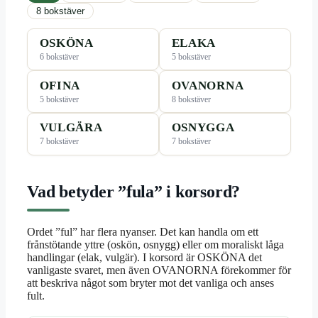
8 bokstäver
OSKÖNA
ELAKA
6 bokstäver
5 bokstäver
OFINA
OVANORNA
5 bokstäver
8 bokstäver
VULGÄRA
OSNYGGA
7 bokstäver
7 bokstäver
Vad betyder ”fula” i korsord?
Ordet ”ful” har flera nyanser. Det kan handla om ett
frånstötande yttre (oskön, osnygg) eller om moraliskt låga
handlingar (elak, vulgär). I korsord är OSKÖNA det
vanligaste svaret, men även OVANORNA förekommer för
att beskriva något som bryter mot det vanliga och anses
fult.