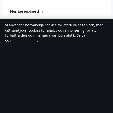
Fler korsordsord →
© 2026 Landsortstidningen
Vi använder nödvändiga cookies för att driva sajten och, med
ditt samtycke, cookies för analys och annonsering för att
Landsortstidningen
förbättra den och finansiera vår journalistik. Se vår
Cookiepolicy
och
Integritetspolicy
.
Film, tv och nöjesnyheter med småstadsperspektiv — från premiärer
till vardagsrummet i hela Sverige.
Om oss
Redaktionen
Källor & standarder
Redaktionell policy
Rättelser
Ägande
Integritet
Kontakt
RSS
Allmänt:
info@landsortstidningen.se
· Fjärden Press Limited, 3rd
Floor, Maximos Plaza Tower 1, 213 Archiepiskopou Makariou III,
Limassol 3030 · Department of Registrar of Companies: HE 426844
Innehållet är endast avsett för allmän information. Rättelser:
corrections@landsortstidningen.se
.