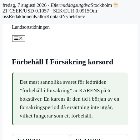
fredag, 7 augusti 2026 ·
Eftermiddagsutgåva
Stockholm
21°C
SEK/USD 0.1057 · SEK/EUR 0.0915
Om
oss
Redaktionen
Källor
Kontakt
Nyhetsbrev
Hoppa
Landsortstidningen
till
innehåll
Meny
Förbehåll I Försäkring korsord
Det mest sannolika svaret för ledtråden
”förbehåll i försäkring” är KARENS på 6
bokstäver. En karens är den tid i början av en
försäkringsperiod då ersättning inte utgår,
vilket fungerar som ett förbehåll.