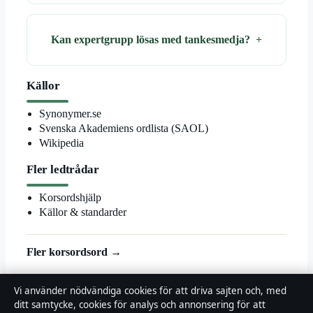
Kan expertgrupp lösas med tankesmedja?
Källor
Synonymer.se
Svenska Akademiens ordlista (SAOL)
Wikipedia
Fler ledtrådar
Korsordshjälp
Källor & standarder
Fler korsordsord →
© 2026 Landsortstidningen
Vi använder nödvändiga cookies för att driva sajten och, med
ditt samtycke, cookies för analys och annonsering för att
Landsortstidningen