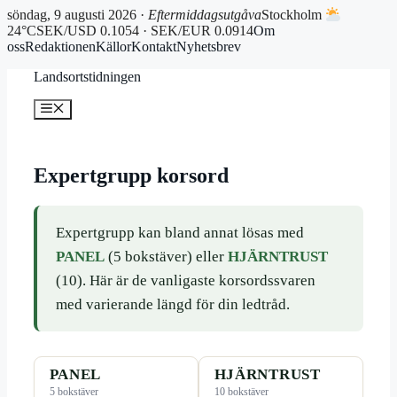
söndag, 9 augusti 2026 ·
Eftermiddagsutgåva
Stockholm
24°C
SEK/USD 0.1054 · SEK/EUR 0.0914
Om
oss
Redaktionen
Källor
Kontakt
Nyhetsbrev
Hoppa
Landsortstidningen
till
innehåll
Meny
Expertgrupp korsord
Expertgrupp kan bland annat lösas med
PANEL
(5 bokstäver) eller
HJÄRNTRUST
(10). Här är de vanligaste korsordssvaren
med varierande längd för din ledtråd.
PANEL
HJÄRNTRUST
5 bokstäver
10 bokstäver