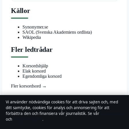
Källor
Synonymer.se
SAOL (Svenska Akademiens ordlista)
Wikipedia
Fler ledtrådar
Korsordshjälp
Elak korsord
Egendomliga korsord
Fler korsordsord →
© 2026 Landsortstidningen
Vi använder nödvändiga cookies för att driva sajten och, med
ditt samtycke, cookies för analys och annonsering för att
Landsortstidningen
förbättra den och finansiera vår journalistik. Se vår
Cookiepolicy
och
Integritetspolicy
.
Film, tv och nöjesnyheter med småstadsperspektiv — från premiärer
till vardagsrummet i hela Sverige.