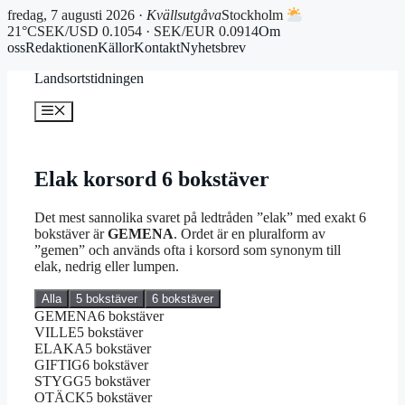
fredag, 7 augusti 2026 ·
Kvällsutgåva
Stockholm
21°C
SEK/USD 0.1054 · SEK/EUR 0.0914
Om
oss
Redaktionen
Källor
Kontakt
Nyhetsbrev
Hoppa
Landsortstidningen
till
innehåll
Meny
Elak korsord 6 bokstäver
Det mest sannolika svaret på ledtråden ”elak” med exakt 6
bokstäver är
GEMENA
. Ordet är en pluralform av
”gemen” och används ofta i korsord som synonym till
elak, nedrig eller lumpen.
Alla
5 bokstäver
6 bokstäver
GEMENA
6 bokstäver
VILLE
5 bokstäver
ELAKA
5 bokstäver
GIFTIG
6 bokstäver
STYGG
5 bokstäver
OTÄCK
5 bokstäver