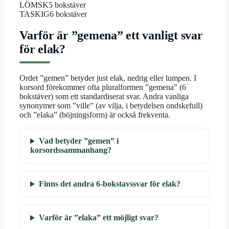
LÖMSK
5 bokstäver
TASKIG
6 bokstäver
Varför är ”gemena” ett vanligt svar
för elak?
Ordet ”gemen” betyder just elak, nedrig eller lumpen. I
korsord förekommer ofta pluralformen ”gemena” (6
bokstäver) som ett standardiserat svar. Andra vanliga
synonymer som ”ville” (av vilja, i betydelsen ondskefull)
och ”elaka” (böjningsform) är också frekventa.
Vad betyder ”gemen” i
korsordssammanhang?
Finns det andra 6-bokstavssvar för elak?
Varför är ”elaka” ett möjligt svar?