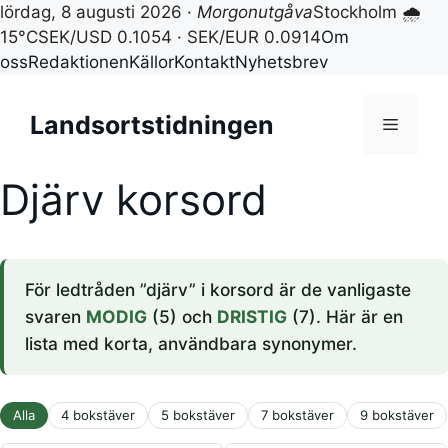
lördag, 8 augusti 2026 ·
Morgonutgåva
Stockholm 🌧
15°C
SEK/USD 0.1054 · SEK/EUR 0.0914
Om
oss
Redaktionen
Källor
Kontakt
Nyhetsbrev
Hoppa
till
Landsortstidningen
Meny
innehåll
Djärv korsord
För ledtråden ”djärv” i korsord är de vanligaste
svaren
MODIG
(5) och
DRISTIG
(7). Här är en
lista med korta, användbara synonymer.
Alla
4 bokstäver
5 bokstäver
7 bokstäver
9 bokstäver