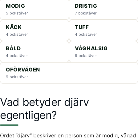
MODIG
DRISTIG
5 bokstäver
7 bokstäver
KÄCK
TUFF
4 bokstäver
4 bokstäver
BÅLD
VÅGHALSIG
4 bokstäver
9 bokstäver
OFÖRVÄGEN
9 bokstäver
Vad betyder djärv
egentligen?
Ordet ”djärv” beskriver en person som är modig, vågad