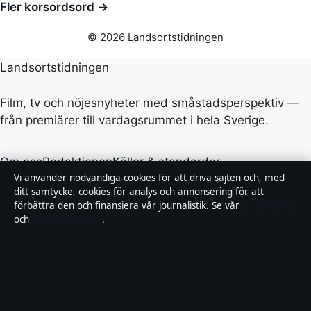
Fler korsordsord →
© 2026 Landsortstidningen
Landsortstidningen
Film, tv och nöjesnyheter med småstadsperspektiv —
från premiärer till vardagsrummet i hela Sverige.
Om oss
Redaktionen
Källor & standarder
Vi använder nödvändiga cookies för att driva sajten och, med
Redaktionell policy
Rättelser
Ägande
Integritet
Kontakt
ditt samtycke, cookies för analys och annonsering för att
förbättra den och finansiera vår journalistik. Se vår
Cookiepolicy
och
Integritetspolicy
.
RSS
Allmänt:
info@landsortstidningen.se
· Fjärden Press
Limited, 3rd Floor, Maximos Plaza Tower 1, 213
Archiepiskopou Makariou III, Limassol 3030 ·