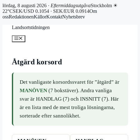
lördag, 8 augusti 2026 ·
Eftermiddagsutgåva
Stockholm ☀
22°C
SEK/USD 0.1054 · SEK/EUR 0.0914
Om
oss
Redaktionen
Källor
Kontakt
Nyhetsbrev
Hoppa
Landsortstidningen
till
innehåll
Meny
Åtgärd korsord
Det vanligaste korsordssvaret för ”åtgärd” är
MANÖVEN
(7 bokstäver). Andra vanliga
svar är HANDLAG (7) och INSNITT (7). Här
är en lista med de mest troliga lösningarna,
sorterade efter sannolikhet.