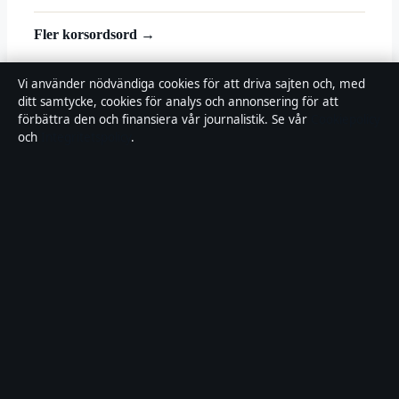
Fler korsordsord →
© 2026 Landsortstidningen
Vi använder nödvändiga cookies för att driva sajten och, med
ditt samtycke, cookies för analys och annonsering för att
Landsortstidningen
förbättra den och finansiera vår journalistik. Se vår
Cookiepolicy
och
Integritetspolicy
.
Film, tv och nöjesnyheter med småstadsperspektiv — från premiärer
till vardagsrummet i hela Sverige.
Om oss
Redaktionen
Källor & standarder
Redaktionell policy
Rättelser
Ägande
Integritet
Kontakt
RSS
Allmänt:
info@landsortstidningen.se
· Fjärden Press Limited, 3rd
Floor, Maximos Plaza Tower 1, 213 Archiepiskopou Makariou III,
Limassol 3030 · Department of Registrar of Companies: HE 426844
Innehållet är endast avsett för allmän information. Rättelser:
corrections@landsortstidningen.se
.