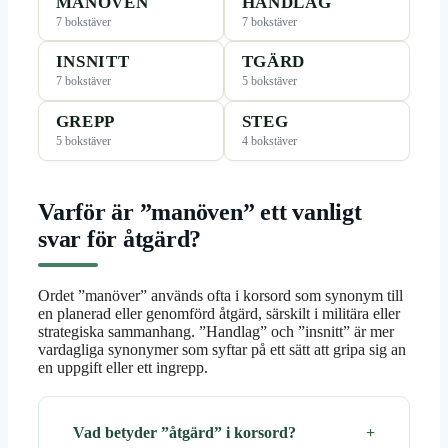
MANÖVEN
HANDLAG
7 bokstäver
7 bokstäver
INSNITT
TGÄRD
7 bokstäver
5 bokstäver
GREPP
STEG
5 bokstäver
4 bokstäver
Varför är ”manöven” ett vanligt
svar för åtgärd?
Ordet ”manöver” används ofta i korsord som synonym till
en planerad eller genomförd åtgärd, särskilt i militära eller
strategiska sammanhang. ”Handlag” och ”insnitt” är mer
vardagliga synonymer som syftar på ett sätt att gripa sig an
en uppgift eller ett ingrepp.
Vad betyder ”åtgärd” i korsord?