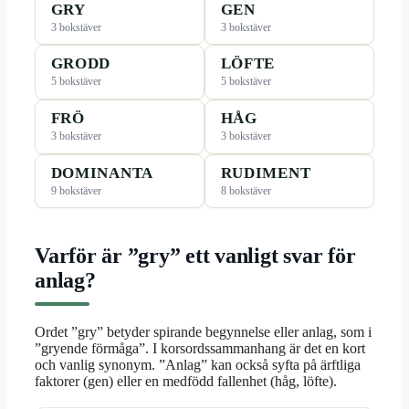
GRY
GEN
3 bokstäver
3 bokstäver
GRODD
LÖFTE
5 bokstäver
5 bokstäver
FRÖ
HÅG
3 bokstäver
3 bokstäver
DOMINANTA
RUDIMENT
9 bokstäver
8 bokstäver
Varför är ”gry” ett vanligt svar för
anlag?
Ordet ”gry” betyder spirande begynnelse eller anlag, som i
”gryende förmåga”. I korsordssammanhang är det en kort
och vanlig synonym. ”Anlag” kan också syfta på ärftliga
faktorer (gen) eller en medfödd fallenhet (håg, löfte).