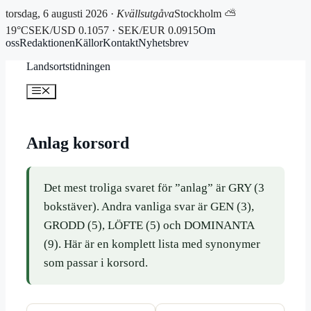
torsdag, 6 augusti 2026 ·
Kvällsutgåva
Stockholm ⛅
19°C
SEK/USD 0.1057 · SEK/EUR 0.0915
Om
oss
Redaktionen
Källor
Kontakt
Nyhetsbrev
Hoppa
Landsortstidningen
till
innehåll
Meny
Anlag korsord
Det mest troliga svaret för ”anlag” är GRY (3
bokstäver). Andra vanliga svar är GEN (3),
GRODD (5), LÖFTE (5) och DOMINANTA
(9). Här är en komplett lista med synonymer
som passar i korsord.