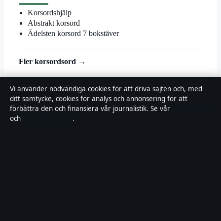
Korsordshjälp
Abstrakt korsord
Ädelsten korsord 7 bokstäver
Fler korsordsord →
© 2026 Landsortstidningen
Vi använder nödvändiga cookies för att driva sajten och, med
ditt samtycke, cookies för analys och annonsering för att
Landsortstidningen
förbättra den och finansiera vår journalistik. Se vår
Cookiepolicy
och
Integritetspolicy
.
Film, tv och nöjesnyheter med småstadsperspektiv — från premiärer
till vardagsrummet i hela Sverige.
Om oss
Redaktionen
Källor & standarder
Redaktionell policy
Rättelser
Ägande
Integritet
Kontakt
RSS
Allmänt:
info@landsortstidningen.se
· Fjärden Press Limited, 3rd
Floor, Maximos Plaza Tower 1, 213 Archiepiskopou Makariou III,