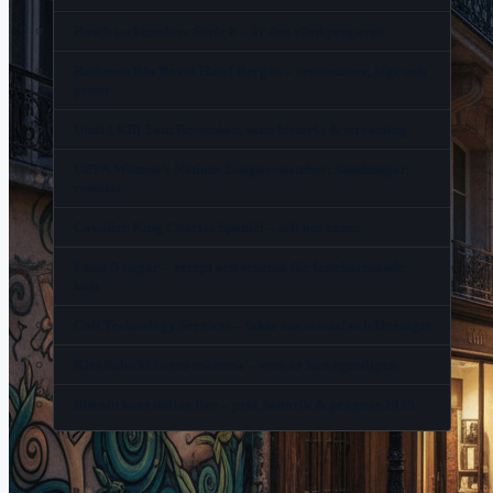
Bosch torktumlare Serie 6 – är den värd pengarna
Radisson Blu Royal Hotel Bergen – recensioner, läge och
priser
Until I Kill You: Recension, sann historia & streaming
UEFA Women’s Nations League-matcher: Sändningar,
resultat
Cavalier King Charles Spaniel – allt om rasen
Fasta 5 dagar – recept och schema för fastehärmande
kost
Colt Technology Services – fakta om samtal och företaget
Kim Sulocki barns mamma – vem är hon egentligen
Bitcoin kurs dollar live – pris, historik & prognos 2025