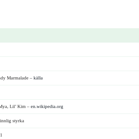
 Lady Marmalade –
källa
 Mya, Lil’ Kim –
en.wikipedia.org
innlig styrka
01