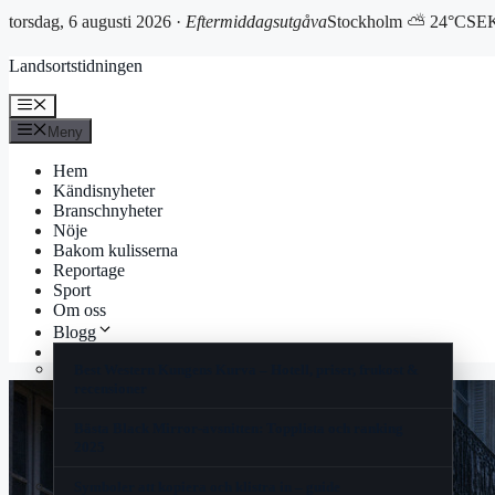
torsdag, 6 augusti 2026 ·
Eftermiddagsutgåva
Stockholm ⛅ 24°C
SEK
Hoppa
Landsortstidningen
till
innehåll
Meny
Meny
Hem
Kändisnyheter
Branschnyheter
Nöje
Bakom kulisserna
Reportage
Sport
Om oss
Blogg
Korsord
Best Western Kungens Kurva – Hotell, priser, frukost &
recensioner
Bästa Black Mirror-avsnitten: Topplista och ranking
2025
Symboler att kopiera och klistra in – guide