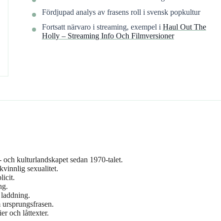
Fördjupad analys av frasens roll i svensk popkultur
Fortsatt närvaro i streaming, exempel i
Haul Out The
Holly – Streaming Info Och Filmversioner
 och kulturlandskapet sedan 1970-talet.
vinnlig sexualitet.
icit.
ng.
 laddning.
 ursprungsfrasen.
er och låttexter.