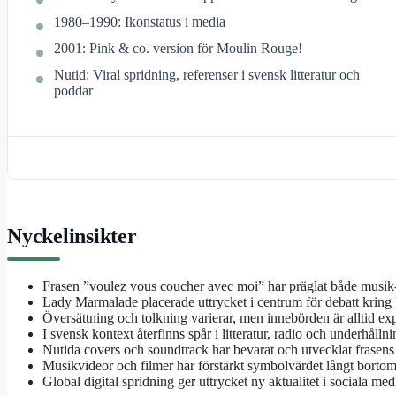
1980–1990: Ikonstatus i media
2001: Pink & co. version för Moulin Rouge!
Nutid: Viral spridning, referenser i svensk litteratur och
poddar
Nyckelinsikter
Frasen ”voulez vous coucher avec moi” har präglat både musik-
Lady Marmalade placerade uttrycket i centrum för debatt kring k
Översättning och tolkning varierar, men innebörden är alltid expl
I svensk kontext återfinns spår i litteratur, radio och underhållni
Nutida covers och soundtrack har bevarat och utvecklat frasens
Musikvideor och filmer har förstärkt symbolvärdet långt bortom
Global digital spridning ger uttrycket ny aktualitet i sociala medi