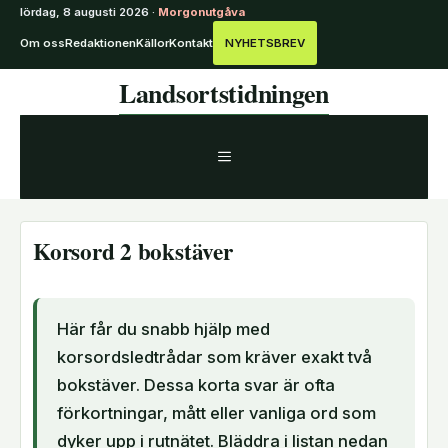
lördag, 8 augusti 2026 ·
Morgonutgåva
Om oss
Redaktionen
Källor
Kontakt
NYHETSBREV
Hoppa
Landsortstidningen
till
innehåll
MENY
Korsord 2 bokstäver
Här får du snabb hjälp med
korsordsledtrådar som kräver exakt två
bokstäver. Dessa korta svar är ofta
förkortningar, mått eller vanliga ord som
dyker upp i rutnätet. Bläddra i listan nedan