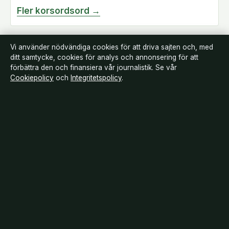
Fler korsordsord →
Vi använder nödvändiga cookies för att driva sajten och, med
ditt samtycke, cookies för analys och annonsering för att
förbättra den och finansiera vår journalistik. Se vår
Cookiepolicy
och
Integritetspolicy
.
Landsortstidningen
Film, tv och nöjesnyheter med småstadsperspektiv — från premiärer till
vardagsrummet i hela Sverige.
Om oss
Redaktionen
Källor & standarder
Redaktionell policy
Rättelser
Ägande
Integritet
Kontakt
RSS
Allmänt:
info@landsortstidningen.se
· Fjärden Press Limited, 3rd
Floor, Maximos Plaza Tower 1, 213 Archiepiskopou Makariou III,
Limassol 3030 · Department of Registrar of Companies: HE 426844
Innehållet är endast avsett för allmän information. Rättelser: