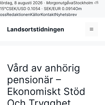
lördag, 8 augusti 2026 ·
Morgonutgåva
Stockholm ⛅
15°C
SEK/USD 0.1054 · SEK/EUR 0.0914
Om
oss
Redaktionen
Källor
Kontakt
Nyhetsbrev
Hoppa
till
Landsortstidningen
Meny
innehåll
Vård av anhörig
pensionär –
Ekonomiskt Stöd
Och Trygghet