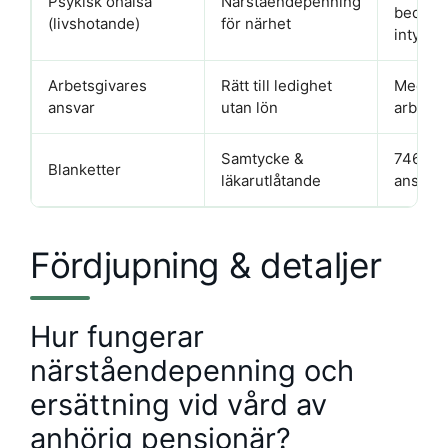
Psykisk ohälsa
Närståendepenning
bedömn
(livshotande)
för närhet
intyg
Arbetsgivares
Rätt till ledighet
Meddela
ansvar
utan lön
arbetsg
Samtycke &
7468, 3
Blanketter
läkarutlåtande
ansöka
Fördjupning & detaljer
Hur fungerar
närståendepenning och
ersättning vid vård av
anhörig pensionär?