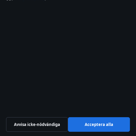
Danderyds sjukhus lediga jobb – sök tjänster
och ansök
augusti 7, 2026
Park Inn by Radisson Kaunas – Recensioner,
pris & läge
augusti 7, 2026
WoW Classic Lockpicking Guide – Träna
låsdyrkning 1-300
augusti 6, 2026
Bakom kulisserna
Avvisa icke-nödvändiga
Acceptera alla
Branschnyheter
Ekonomi