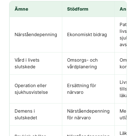
Ämne
Stödform
Ansökn
Patien
livshot
Närståendepenning
Ekonomiskt bidrag
sjukdom
avstår 
Vård i livets
Omsorgs- och
Omfatt
slutskede
vårdplanering
kommun
Livsho
Operation eller
Ersättning för
tillstån
sjukhusvistelse
närvaro
läkarut
Demens i
Närståendepenning
Medicin
slutskedet
för närvaro
utlåtan
Läkare