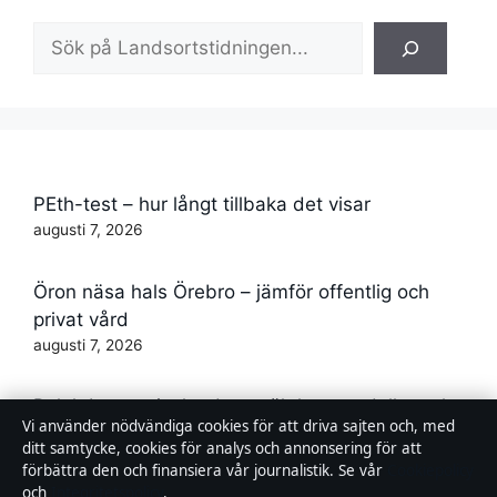
Sök
PEth-test – hur långt tillbaka det visar
augusti 7, 2026
Öron näsa hals Örebro – jämför offentlig och
privat vård
augusti 7, 2026
Ralph Lauren jacka dam – äkthet, modeller och
Vi använder nödvändiga cookies för att driva sajten och, med
trender 2026
ditt samtycke, cookies för analys och annonsering för att
augusti 7, 2026
förbättra den och finansiera vår journalistik. Se vår
Cookiepolicy
och
Integritetspolicy
.