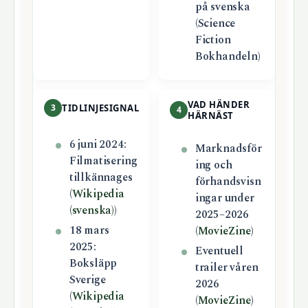
på svenska
(Science
Fiction
Bokhandeln)
VAD HÄNDER
3
TIDLINJESIGNAL
4
HÄRNÄST
6 juni 2024:
Marknadsför
Filmatisering
ing och
tillkännages
förhandsvisn
(
Wikipedia
ingar under
(svenska)
)
2025–2026
18 mars
(
MovieZine
)
2025:
Eventuell
Boksläpp
trailer våren
Sverige
2026
(
Wikipedia
(
MovieZine
)