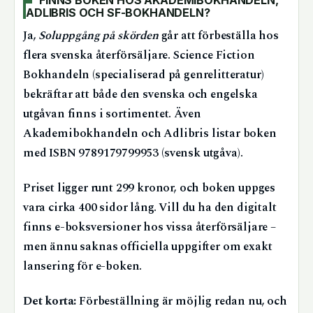
FINNS BOKEN HOS AKADEMIBOKHANDELN,
ADLIBRIS OCH SF-BOKHANDELN?
Ja,
Soluppgång på skörden
går att förbeställa hos
flera svenska återförsäljare. Science Fiction
Bokhandeln (specialiserad på genrelitteratur)
bekräftar att både den svenska och engelska
utgåvan finns i sortimentet. Även
Akademibokhandeln och Adlibris listar boken
med ISBN 9789179799953 (svensk utgåva).
Priset ligger runt 299 kronor, och boken uppges
vara cirka 400 sidor lång. Vill du ha den digitalt
finns e-boksversioner hos vissa återförsäljare –
men ännu saknas officiella uppgifter om exakt
lansering för e-boken.
Det korta:
Förbeställning är möjlig redan nu, och