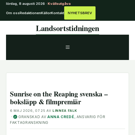
lördag, 8 augusti 2026 ·
Kvällsutgåva
Om oss
Redaktionen
Källor
Kontakt
NYHETSBREV
Hoppa
Landsortstidningen
till
innehåll
MENY
Sunrise on the Reaping svenska –
boksläpp & filmpremiär
6 MAJ 2026, 07:25
AV
LINNEA FALK
·
GRANSKAD AV
ANNA CREDÉ
, ANSVARIG FÖR
✓
FAKTAGRANSKNING