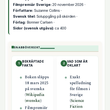
Filmpremiär Sverige:
20 november 2026 ·
Författare:
Suzanne Collins ·
Svensk titel:
Soluppgång på skörden ·
Förlag:
Bonnier Carlsen ·
Sidor (svensk utgåva):
ca 400
SNABBÖVERSIKT
BEKRÄFTADE
VAD SOM ÄR
1
2
FAKTA
OKLART
Boken släpps
Exakt
18 mars 2025
spelledning
på svenska
för filmen i
(
Wikipedia
Sverige
(svenska)
)
(
Science
Fiction
Filmpremiär