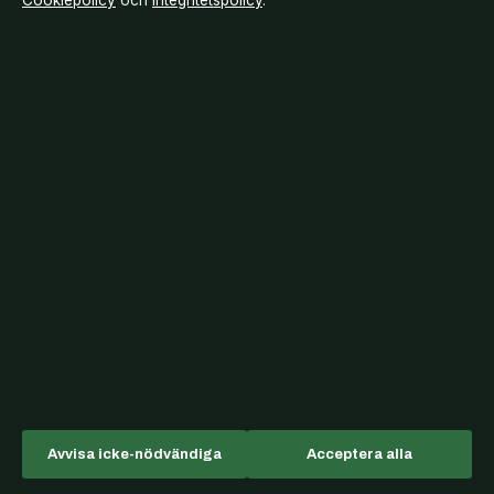
Cookiepolicy
och
Integritetspolicy
.
Ralph Lauren jacka dam – äkthet, modeller och trender
2026
augusti 7, 2026
Danderyds sjukhus lediga jobb – sök tjänster och
ansök
augusti 7, 2026
Bakom kulisserna
Branschnyheter
Ekonomi
Avvisa icke-nödvändiga
Acceptera alla
Filmens rollista