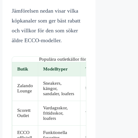
Jämförelsen nedan visar vilka
köpkanaler som ger bäst rabatt
och villkor för den som söker
äldre ECCO-modeller.
Populära outletkällor för äldre ECCO-modeller
Butik
Modelltyper
Typisk rabatt
Retur
Sneakers,
Zalando
kängor,
Upp till 75%
Fri re
Lounge
sandaler, loafers
Vardagsskor,
Scorett
fritidsskor,
Varierande
Butik
Outlet
loafers
ECCO
Funktionella
officiell
favoriter,
Säsongsbetonad
Stand