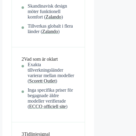
Skandinavisk design
möter funktionell
komfort (
Zalando
)
Tillverkas globalt i flera
länder (
Zalando
)
2
Vad som är oklart
Exakta
tillverkningsländer
varierar mellan modeller
(
Scorett Outlet
)
Inga specifika priser för
begagnade äldre
modeller verifierade
(
ECCO officiell site
)
3
Tidlinjesignal