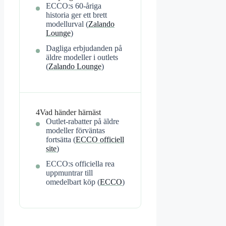
ECCO:s 60-åriga
historia ger ett brett
modellurval (
Zalando
Lounge
)
Dagliga erbjudanden på
äldre modeller i outlets
(
Zalando Lounge
)
4
Vad händer härnäst
Outlet-rabatter på äldre
modeller förväntas
fortsätta (
ECCO officiell
site
)
ECCO:s officiella rea
uppmuntrar till
omedelbart köp (
ECCO
)